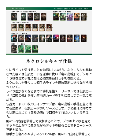
ネクロシルキャプ仕様
先にライフを受けることを前提にしながら、ネクロシルを起動
させた後には伝説カードを派手に使い『竜の指輪』でデッキ上
１０枚を見て手札に加える効果を連打し手札を整える。
ネクロシルを守りつつ相手のライフを直接墓地に送りながら削
っていく。
ライフ差がなくなるまでに手札を整え、リーサルでは伝説カー
ド『召喚の儀』を使い墓地のカードを手札に戻しつつ一気に攻
める。
伝説カードの１枚のラインナップは、竜の指輪の手札を全て捨
てる効果や、伝説カードのリソースとして、予め墓地に捨てて
も状況に応じて『召喚の儀』で回収をすればいいという考え
方。
​風のSP武器を装備して攻撃することで、デッキ上２枚を見て
デッキの上か下に置きながらデッキを掘ることでドローソース
不足を補う。
​相手から狙われやすいネクロシルは、風のSP防具を装備して