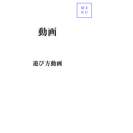
ME
NU
動画
遊び方動画